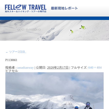
←
ツアー2日目。
P1130661
投稿者:
canadianway
|
公開日:
2020年2月17日
|
フルサイズ:
640 × 484
ピクセル