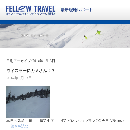
日別アーカイブ:
2014年1月13日
ウィスラーにカメさん！？
2014年1月13日
本日の気温 山頂：－10℃ 中間：－6℃ ビレッジ：プラス2℃ 今日も20cmの
…
続きを読む
→