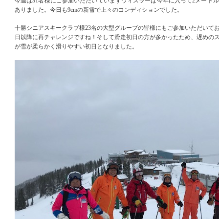
今週は31名様にご参加いただいていますウィスラーは今年に入って2メートル
ありました。今日も9cmの新雪で上々のコンディションでした。
十勝シニアスキークラブ様23名の大型グループの皆様にもご参加いただいて
日以降に再チャレンジですね！そして滑走初日の方が多かったため、遅めの
が雪が柔らかく滑りやすい初日となりました。