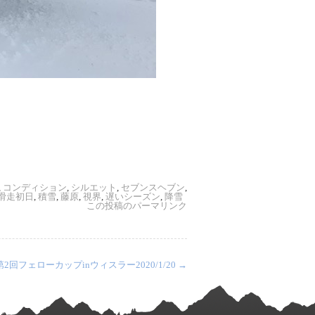
,
コンディション
,
シルエット
,
セブンスヘブン
,
滑走初日
,
積雪
,
藤原
,
視界
,
遅いシーズン
,
降雪
この投稿のパーマリンク
第2回フェローカップinウィスラー2020/1/20
→