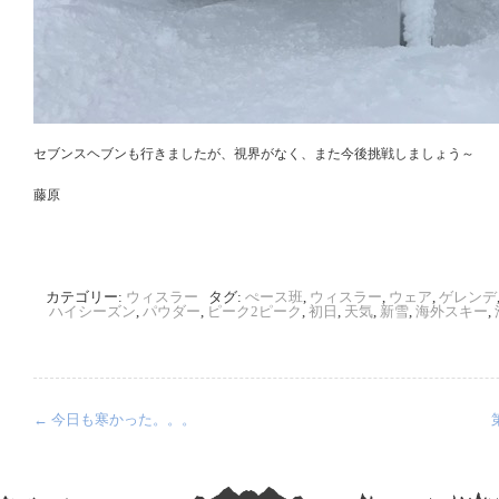
セブンスヘブンも行きましたが、視界がなく、また今後挑戦しましょう～
藤原
カテゴリー:
ウィスラー
タグ:
ぺース班
,
ウィスラー
,
ウェア
,
ゲレンデ
ハイシーズン
,
パウダー
,
ピーク2ピーク
,
初日
,
天気
,
新雪
,
海外スキー
,
←
今日も寒かった。。。