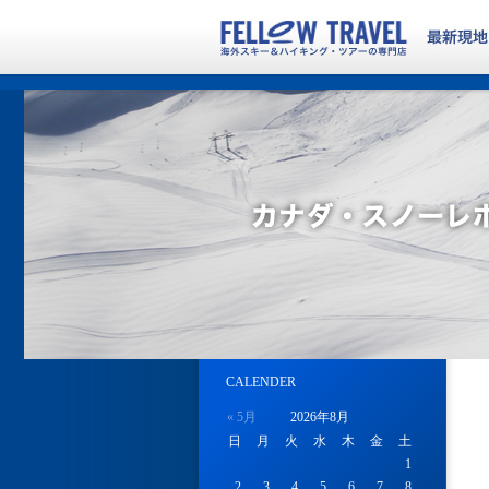
CALENDER
« 5月
2026年8月
日
月
火
水
木
金
土
1
2
3
4
5
6
7
8