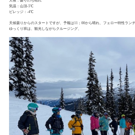
天候：曇りのち晴れ
気温：山頂-5℃
ビレッジ：-4℃
天候曇りからのスタートですが、予報は11；00から晴れ、フェロー特性ラン
ゆっくり班は、観光しながらクルージング、