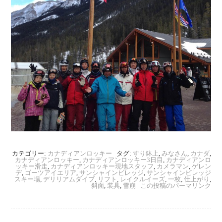
カテゴリー:
カナディアンロッキー
タグ:
すり鉢上
,
みなさん
,
カナダ
,
カナディアンロッキー
,
カナディアンロッキー3日目
,
カナディアンロ
ッキー滑走
,
カナディアンロッキー現地スタッフ
,
カメラマン
,
ゲレン
デ
,
ゴーツアイエリア
,
サンシャインビレッジ
,
サンシャインビレッジ
スキー場
,
デリリアムダイブ
,
リフト
,
レイクルイーズ
,
一枚
,
仕上がり
,
斜面
,
装具
,
雪崩
この投稿のパーマリンク